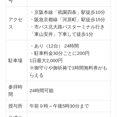
号
・京阪本線「祇園四条」駅徒歩10分
アクセ
・阪急京都線「河原町」駅徒歩15分
ス
・市バス北大路バスターミナル行き
「東山安井」下車して徒歩1分
・あり（12台） 24時間
・駐車料金30分ごとに200円
駐車場
1日最大2,000円
※御守りや御祈祷で1時間無料券がも
らえる
参拝時
24時間可能
間
授与所
午前９時～午後5時30分まで