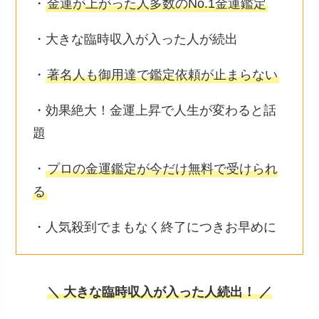
・
金運が上がった人多数のNo.1金運鑑定
・大きな臨時収入が入った人が続出
・
著名人も御用達で鑑定依頼が止まらない
・効果絶大！金運上昇で人生が変わると話
題
・
プロの金運鑑定が今だけ無料で受けられ
る
・人気殺到でまもなく終了につきお早めに
＼ 大きな臨時収入が入った人続出！ ／