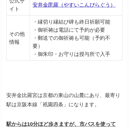
公式サ
安井金毘羅（やすいこんぴらぐう）
イト
・縁切り縁結び碑も終日祈願可能
・御祈祷は電話にて予約が必要
その他
・郵送での御祈祷も可能（予約不
情報
要）
・御朱印・お守りは授与所で入手
安井金比羅宮は京都の東山の山麓にあり、最寄り
駅は京阪本線「祇園四条」になります。
駅からは10分ほど歩きますが、市バスを使って