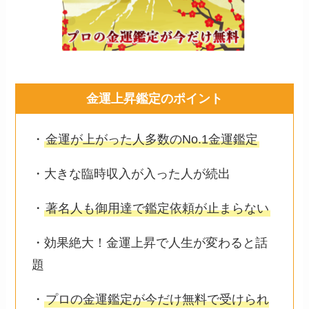
金運上昇鑑定のポイント
・
金運が上がった人多数のNo.1金運鑑定
・大きな臨時収入が入った人が続出
・
著名人も御用達で鑑定依頼が止まらない
・効果絶大！金運上昇で人生が変わると話
題
・
プロの金運鑑定が今だけ無料で受けられ