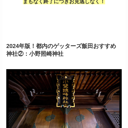
まもなく終了につきお見逃しなく！
2024
年版！都内のゲッターズ飯田おすすめ
神社
②
：小野照崎神社