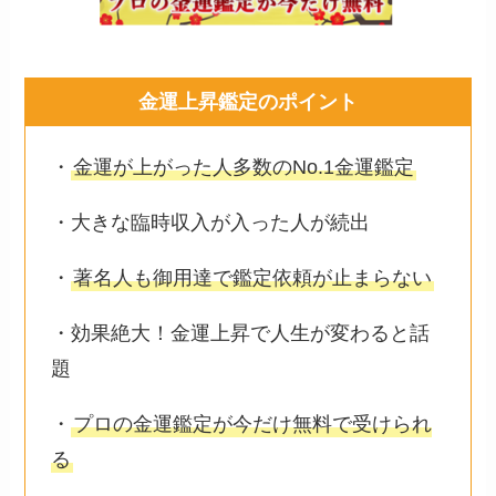
金運上昇鑑定のポイント
・
金運が上がった人多数のNo.1金運鑑定
・大きな臨時収入が入った人が続出
・
著名人も御用達で鑑定依頼が止まらない
・効果絶大！金運上昇で人生が変わると話
題
・
プロの金運鑑定が今だけ無料で受けられ
る