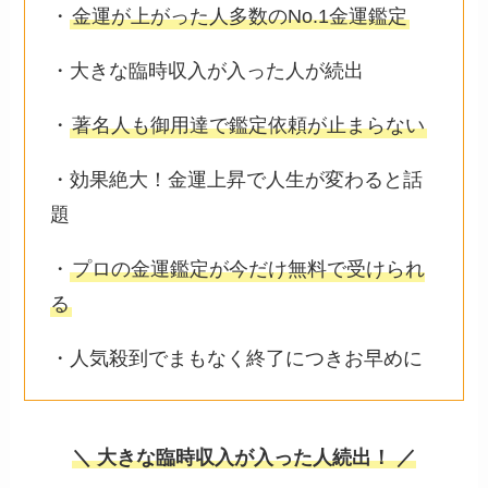
・
金運が上がった人多数のNo.1金運鑑定
・大きな臨時収入が入った人が続出
・
著名人も御用達で鑑定依頼が止まらない
・効果絶大！金運上昇で人生が変わると話
題
・
プロの金運鑑定が今だけ無料で受けられ
る
・人気殺到でまもなく終了につきお早めに
＼ 大きな臨時収入が入った人続出！ ／