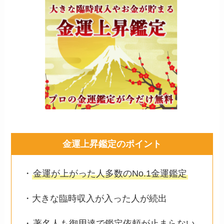
金運上昇鑑定のポイント
・
金運が上がった人多数のNo.1金運鑑定
・大きな臨時収入が入った人が続出
・
著名人も御用達で鑑定依頼が止まらない