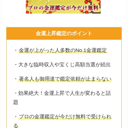
金運上昇鑑定のポイント
・
金運が上がった人多数のNo.1金運鑑定
・大きな臨時収入や宝くじ高額当選が続出
・
著名人も御用達で鑑定依頼が止まらない
・効果絶大！金運上昇で人生が変わると話
題
・
プロの金運鑑定が今だけ無料で受けられ
る