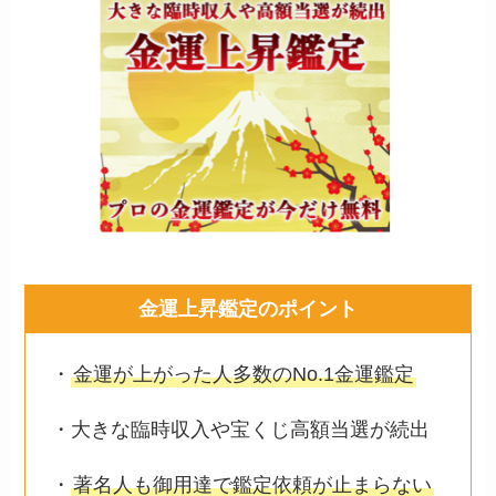
金運上昇鑑定のポイント
・
金運が上がった人多数のNo.1金運鑑定
・大きな臨時収入や宝くじ高額当選が続出
・
著名人も御用達で鑑定依頼が止まらない