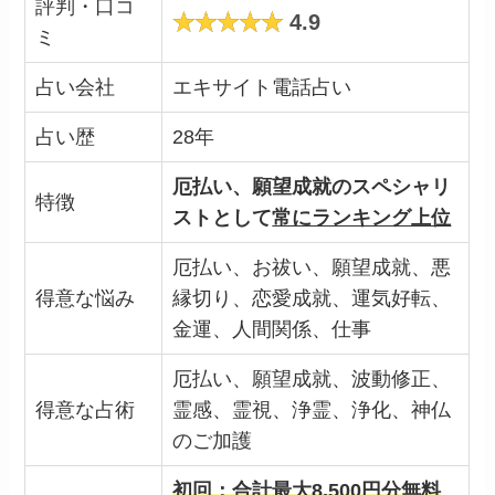
評判・口コ
4.9
ミ
占い会社
エキサイト電話占い
占い歴
28年
厄払い、願望成就のスペシャリ
特徴
ストとして
常にランキング上位
厄払い、お祓い、願望成就、悪
得意な悩み
縁切り、恋愛成就、運気好転、
金運、人間関係、仕事
厄払い、願望成就、波動修正、
得意な占術
霊感、霊視、浄霊、浄化、
神仏
のご加護
初回：合計最大8,500円分無料