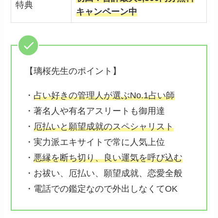
特典
キャンペーン中
【璃桜先生のポイント】
・
占い好きの管理人が選ぶNo.1占い師
・
著名人や有名アスリートも御用達
・
厄払いと願望成就のスペシャリスト
・
実力派エキサイトで常に人気上位
・
悪縁を断ち切り、良い運気を呼び込む
・お祓い、厄払い、願望成就、恋愛全般
・
電話での鑑定なので外出しなくてOK